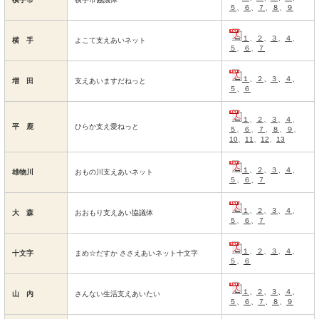
５
、
６
、
７
、
８
、
９
１
、
２
、
３
、
４
、
横 手
よこて支えあいネット
５
、
６
、
７
１
、
２
、
３
、
４
、
増 田
支えあいますだねっと
５
、
６
１
、
２
、
３
、
４
、
平 鹿
ひらか支え愛ねっと
５
、
６
、
７
、
８
、
９
、
10
、
11
、
12
、
13
１
、
２
、
３
、
４
、
雄物川
おもの川支えあいネット
５
、
６
、
７
１
、
２
、
３
、
４
、
大 森
おおもり支えあい協議体
５
、
６
、
７
１
、
２
、
３
、
４
、
十文字
まめ☆だすか ささえあいネット十文字
５
、
６
１
、
２
、
３
、
４
、
山 内
さんない生活支えあいたい
５
、
６
、
７
、
８
、
９