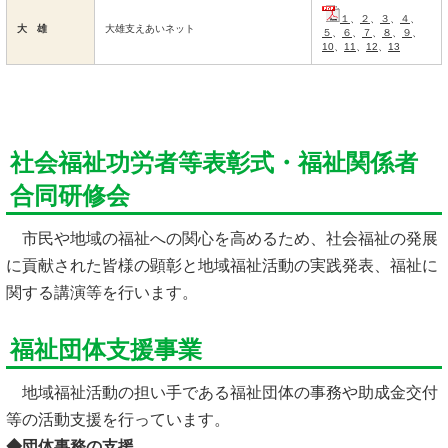
１
、
２
、
３
、
４
、
大 雄
大雄支えあいネット
５
、
６
、
７
、
８
、
９
、
10
、
11
、
12
、
13
社会福祉功労者等表彰式・福祉関係者
合同研修会
市民や地域の福祉への関心を高めるため、社会福祉の発展
に貢献された皆様の顕彰と地域福祉活動の実践発表、福祉に
関する講演等を行います。
福祉団体支援事業
地域福祉活動の担い手である福祉団体の事務や助成金交付
等の活動支援を行っています。
◆団体事務の支援