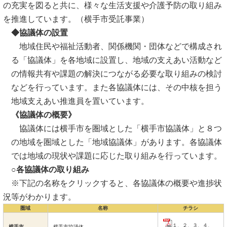
の充実を図ると共に、様々な生活支援や介護予防の取り組み
を推進しています。（横手市受託事業）
◆協議体の設置
地域住民や福祉活動者、関係機関・団体などで構成され
る「協議体」を各地域に設置し、地域の支えあい活動など
の情報共有や課題の解決につながる必要な取り組みの検討
などを行っています。また各協議体には、その中核を担う
地域支えあい推進員を置いています。
《協議体の概要》
協議体には横手市を圏域とした「横手市協議体」と８つ
の地域を圏域とした「地域協議体」があります。各協議体
では地域の現状や課題に応じた取り組みを行っています。
○各協議体の取り組み
※下記の名称をクリックすると、各協議体の概要や進捗状
況等がわかります。
圏域
名称
チラシ
１
、
２
、
３
、
４
、
横手市
横手市協議体