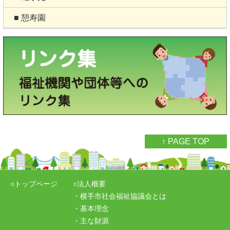
■ 憩寿園
↑ PAGE TOP
○トップページ
○法人概要
・横手市社会福祉協議会とは
・基本理念
・主な財源