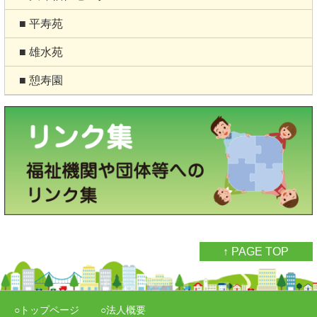
■ 平寿苑
■ 雄水苑
■ 憩寿園
↑ PAGE TOP
○トップページ
○法人概要