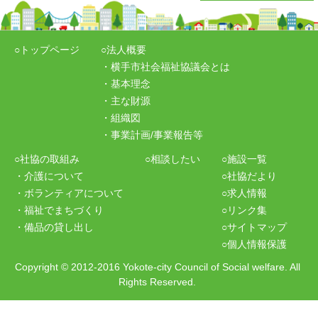
○トップページ
○法人概要
・横手市社会福祉協議会とは
・基本理念
・主な財源
・組織図
・事業計画/事業報告等
○社協の取組み
○相談したい
○施設一覧
・介護について
○社協だより
・ボランティアについて
○求人情報
・福祉でまちづくり
○リンク集
・備品の貸し出し
○サイトマップ
○個人情報保護
Copyright
©
2012-2016 Yokote-city Council of Social welfare. All
Rights Reserved.