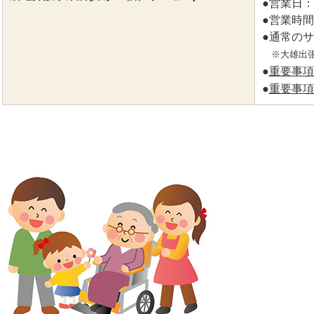
●営業日：
●営業時間
●通常の
※大雄出張
●
重要事項
●
重要事項